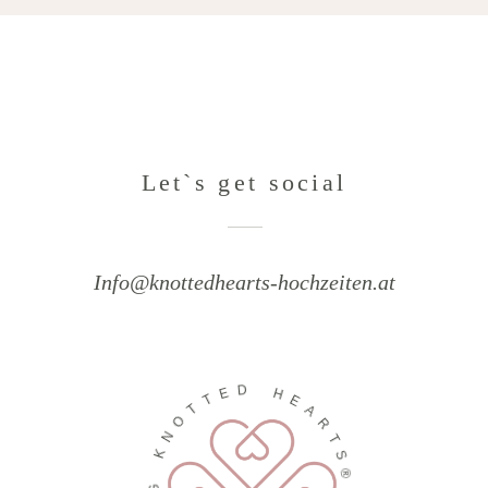
Let`s get social
Info@knottedhearts-hochzeiten.at
D
E
T
H
T
E
O
A
N
R
K
T
S
G