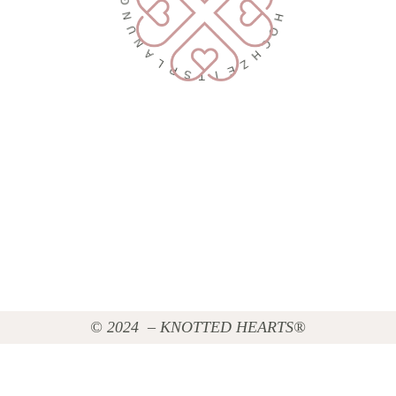
®
N
U
H
N
O
A
C
L
H
P
Z
S
E
T
I
© 2024 – KNOTTED HEARTS®