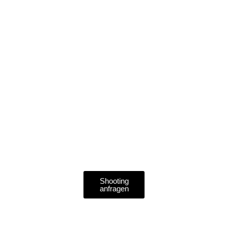
EDITORIAL
COUPLE
PHOTOGRAPHY
WITH A
FOCUS ON
CONNECTION,
INTIMACY &
AESTHETICS.
Shooting
anfragen