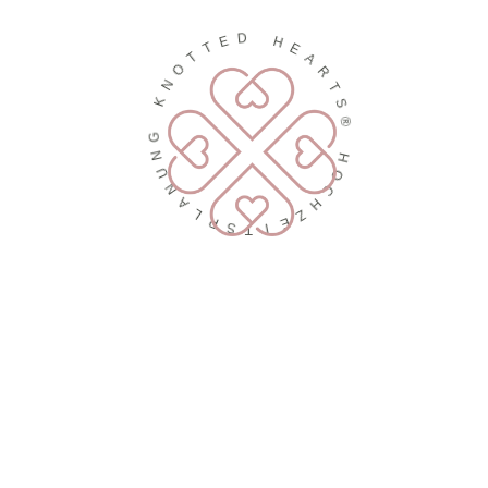
D
E
H
T
E
T
A
O
R
N
T
K
S
®
G
N
H
U
O
N
C
A
H
L
Z
P
E
S
I
T