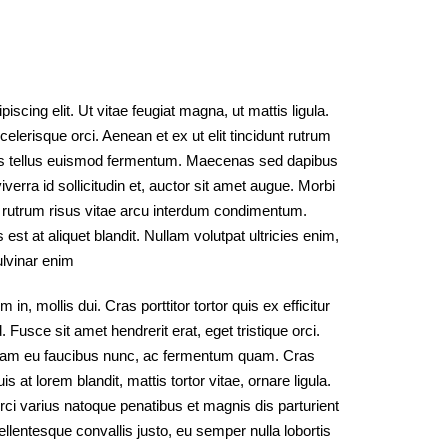
scing elit. Ut vitae feugiat magna, ut mattis ligula.
lerisque orci. Aenean et ex ut elit tincidunt rutrum
tis tellus euismod fermentum. Maecenas sed dapibus
verra id sollicitudin et, auctor sit amet augue. Morbi
 rutrum risus vitae arcu interdum condimentum.
st at aliquet blandit. Nullam volutpat ultricies enim,
ulvinar enim
 in, mollis dui. Cras porttitor tortor quis ex efficitur
 Fusce sit amet hendrerit erat, eget tristique orci.
quam eu faucibus nunc, ac fermentum quam. Cras
at lorem blandit, mattis tortor vitae, ornare ligula.
ci varius natoque penatibus et magnis dis parturient
lentesque convallis justo, eu semper nulla lobortis