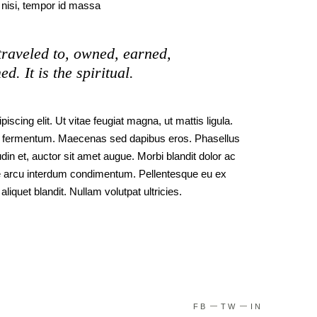
o nisi, tempor id massa
raveled to, owned, earned,
. It is the spiritual.
scing elit. Ut vitae feugiat magna, ut mattis ligula.
od fermentum. Maecenas sed dapibus eros. Phasellus
udin et, auctor sit amet augue. Morbi blandit dolor ac
e arcu interdum condimentum. Pellentesque eu ex
liquet blandit. Nullam volutpat ultricies.
FB
TW
IN