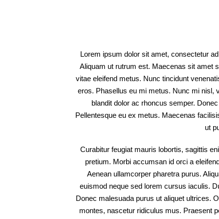
Lorem ipsum dolor sit amet, consectetur adipi
Aliquam ut rutrum est. Maecenas sit amet sce
vitae eleifend metus. Nunc tincidunt venena
eros. Phasellus eu mi metus. Nunc mi nisl, vi
blandit dolor ac rhoncus semper. Donec
Pellentesque eu ex metus. Maecenas facilisis e
ut p
Curabitur feugiat mauris lobortis, sagittis enim
pretium. Morbi accumsan id orci a eleifend.
Aenean ullamcorper pharetra purus. Ali
euismod neque sed lorem cursus iaculis. Duis 
Donec malesuada purus ut aliquet ultrices. Or
montes, nascetur ridiculus mus. Praesent pel