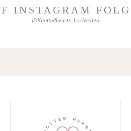
F INSTAGRAM FOL
@knottedhearts_hochzeiten
E
D
T
T
H
O
E
N
A