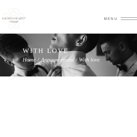
MENU
WITH LOVE
Home
/
Announcement
/
With love