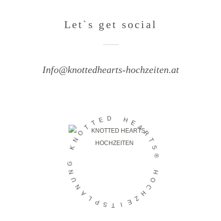
Let`s get social
Info@knottedhearts-hochzeiten.at
D
E
H
T
E
T
A
O
R
N
T
K
S
®
G
N
H
U
O
N
C
A
H
L
Z
P
E
S
I
T