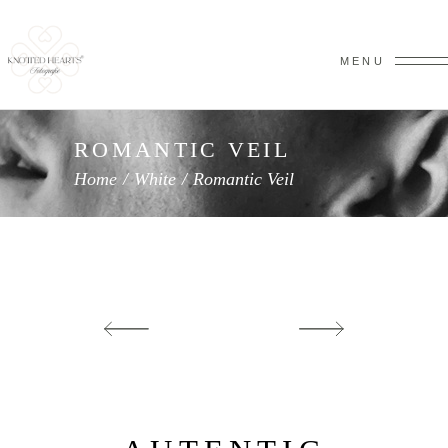
MENU
ROMANTIC VEIL
Home
/
White
/
Romantic Veil