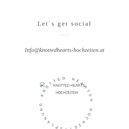
Let`s get social
Info@knottedhearts-hochzeiten.at
D
E
H
T
E
T
A
O
R
N
T
K
S
®
G
N
H
U
O
N
C
A
H
L
Z
P
E
S
I